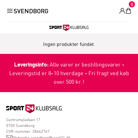
0
SVENDBORG
Ingen produkter fundet.
Leveringsinfo:
Alle varer er bestillingsvarer -
Leveringstid er 8-10 hverdage - Fri fragt ved køb
over 500 kr.!
Centrumpladsen 17
5700 Svendborg
CVR-nummer: 38662767
Webordre.svendborg@sport24.dk