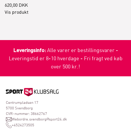
620,00 DKK
Vis produkt
Leveringsinfo:
Alle varer er bestillingsvarer -
Leveringstid er 8-10 hverdage - Fri fragt ved køb
over 500 kr.!
Centrumpladsen 17
5700 Svendborg
CVR-nummer: 38662767
Webordre.svendborg@sport24.dk
+4524273505