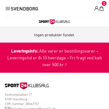
0
SVENDBORG
Ingen produkter fundet.
Leveringsinfo:
Alle varer er bestillingsvarer -
Leveringstid er 8-10 hverdage - Fri fragt ved køb
over 500 kr.!
Centrumpladsen 17
5700 Svendborg
CVR-nummer: 38662767
Webordre.svendborg@sport24.dk