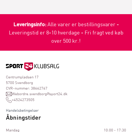
Leveringsinfo:
Alle varer er bestillingsvarer -
Leveringstid er 8-10 hverdage - Fri fragt ved køb
over 500 kr.!
Centrumpladsen 17
5700 Svendborg
CVR-nummer: 38662767
Webordre.svendborg@sport24.dk
+4524273505
Handelsbetingelser
Åbningstider
Mandag
10:00 - 17:30