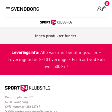
0
SVENDBORG
Ingen produkter fundet.
Leveringsinfo:
Alle varer er bestillingsvarer -
Leveringstid er 8-10 hverdage - Fri fragt ved køb
over 500 kr.!
Centrumpladsen 17
5700 Svendborg
CVR-nummer: 38662767
Webordre.svendborg@sport24.dk