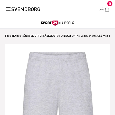
0
SVENDBORG
Forside
/
Efterskoler
/
KARISE EFTERSKOLE
/
FRITIDSTØJ UNISEX
/
Fruit Of The Loom shorts Grå med logo