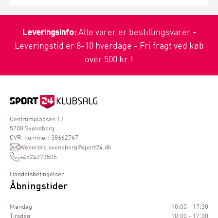
Leveringsinfo:
Alle varer er bestillingsvarer -
Leveringstid er 8-10 hverdage - Fri fragt ved køb
over 500 kr.!
Centrumpladsen 17
5700 Svendborg
CVR-nummer: 38662767
Webordre.svendborg@sport24.dk
+4524273505
Handelsbetingelser
Åbningstider
Mandag
10:00 - 17:30
Tirsdag
10:00 - 17:30