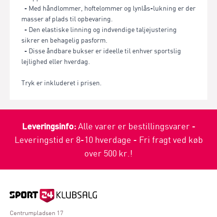
- Med håndlommer, hoftelommer og lynlås-lukning er der
masser af plads til opbevaring.
- Den elastiske linning og indvendige taljejustering
sikrer en behagelig pasform.
- Disse åndbare bukser er ideelle til enhver sportslig
lejlighed eller hverdag.
Tryk er inkluderet i prisen.
Leveringsinfo:
Alle varer er bestillingsvarer -
Leveringstid er 8-10 hverdage - Fri fragt ved køb
over 500 kr.!
Centrumpladsen 17