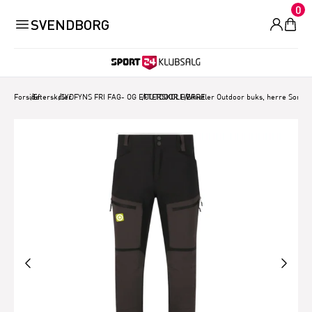
0
SVENDBORG
Forside
/
Efterskoler
/
SYDFYNS FRI FAG- OG EFTERSKOLE
/
OUTDOOR HERRE
/
Whistler Outdoor buks, herre Sort/