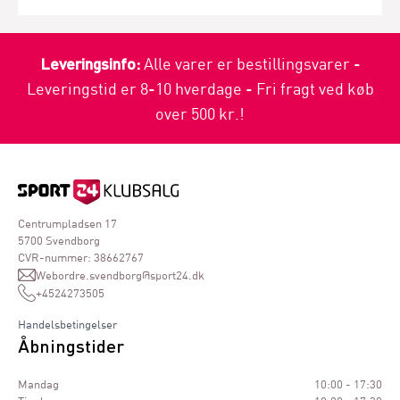
Leveringsinfo:
Alle varer er bestillingsvarer -
Leveringstid er 8-10 hverdage - Fri fragt ved køb
over 500 kr.!
Centrumpladsen 17
5700 Svendborg
CVR-nummer: 38662767
Webordre.svendborg@sport24.dk
+4524273505
Handelsbetingelser
Åbningstider
Mandag
10:00 - 17:30