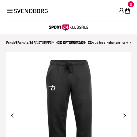
0
SVENDBORG
Forside
/
Efterskoler
/
BERNSTORFFSMINDE EFTERSKOLE
/
FRITID UNISEX
/
Clique joggingbukser, sort med 