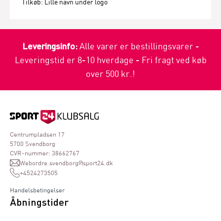
Tilkøb: Lille navn under logo
Leveringsinfo:
Alle varer er bestillingsvarer -
Leveringstid er 8-10 hverdage - Fri fragt ved køb
over 500 kr.!
Centrumpladsen 17
5700 Svendborg
CVR-nummer: 38662767
Webordre.svendborg@sport24.dk
+4524273505
Handelsbetingelser
Åbningstider