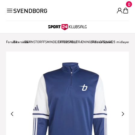
0
SVENDBORG
Forside
/
Efterskoler
/
BERNSTORFFSMINDE EFTERSKOLE
/
FRITIDSTØJ/TRÆNINGSTØJ DRENGE
/
Adidas Squad25 midlayer, n