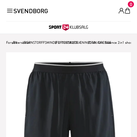
0
SVENDBORG
Forside
/
Efterskoler
/
BERNSTORFFSMINDE EFTERSKOLE
/
FRITIDSTØJ/TRÆNINGSTØJ DRENGE
/
Craft Adv. Essence 2in1 shorts 