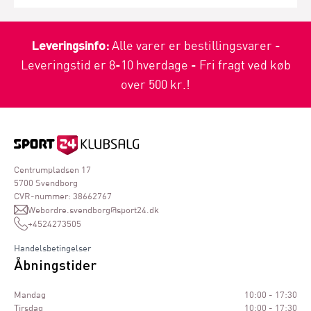
Leveringsinfo:
Alle varer er bestillingsvarer -
Leveringstid er 8-10 hverdage - Fri fragt ved køb
over 500 kr.!
Centrumpladsen 17
5700 Svendborg
CVR-nummer: 38662767
Webordre.svendborg@sport24.dk
+4524273505
Handelsbetingelser
Åbningstider
Mandag
10:00 - 17:30
Tirsdag
10:00 - 17:30