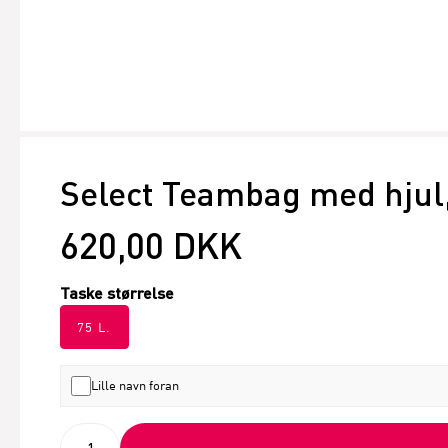
Select Teambag med hjul
620,00 DKK
Taske størrelse
75 L.
Lille navn foran