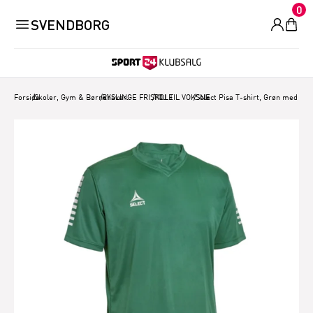
0
SVENDBORG
Forside
/
Skoler, Gym & Børnehaver.
/
RYSLINGE FRISKOLE
/
TØJ TIL VOKSNE
/
Select Pisa T-shirt, Grøn med log