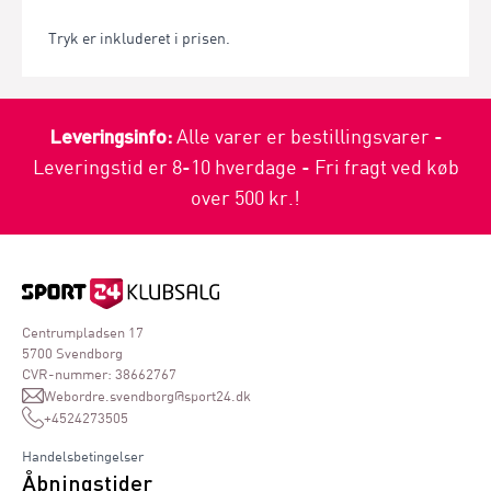
Tryk er inkluderet i prisen.
Leveringsinfo:
Alle varer er bestillingsvarer -
Leveringstid er 8-10 hverdage - Fri fragt ved køb
over 500 kr.!
Centrumpladsen 17
5700 Svendborg
CVR-nummer: 38662767
Webordre.svendborg@sport24.dk
+4524273505
Handelsbetingelser
Åbningstider