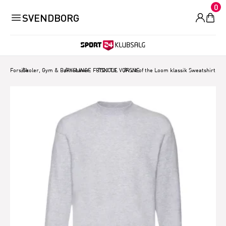
0
SVENDBORG
Forside
/
Skoler, Gym & Børnehaver.
/
RYSLINGE FRISKOLE
/
TØJ TIL VOKSNE
/
Fruit of the Loom klassik Sweatshirt, G