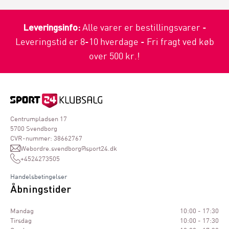
Leveringsinfo:
Alle varer er bestillingsvarer -
Leveringstid er 8-10 hverdage - Fri fragt ved køb
over 500 kr.!
Centrumpladsen 17
5700 Svendborg
CVR-nummer: 38662767
Webordre.svendborg@sport24.dk
+4524273505
Handelsbetingelser
Åbningstider
Mandag
10:00 - 17:30
Tirsdag
10:00 - 17:30