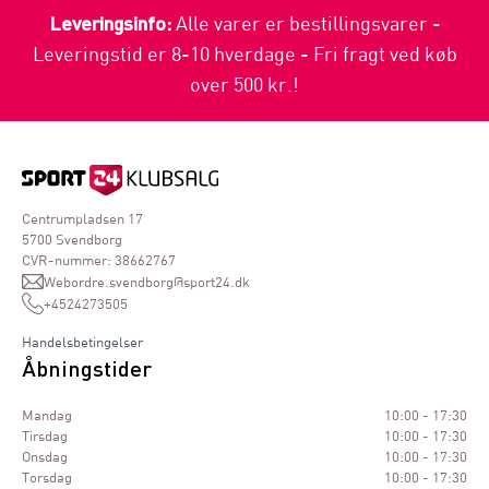
Leveringsinfo:
Alle varer er bestillingsvarer -
Leveringstid er 8-10 hverdage - Fri fragt ved køb
over 500 kr.!
Centrumpladsen 17
5700 Svendborg
CVR-nummer: 38662767
Webordre.svendborg@sport24.dk
+4524273505
Handelsbetingelser
Åbningstider
Mandag
10:00 - 17:30
Tirsdag
10:00 - 17:30
Onsdag
10:00 - 17:30
Torsdag
10:00 - 17:30