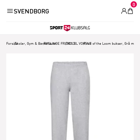
0
SVENDBORG
Forside
/
Skoler, Gym & Børnehaver.
/
RYSLINGE FRISKOLE
/
TØJ TIL VOKSNE
/
Fruit of the Loom bukser, Grå med 