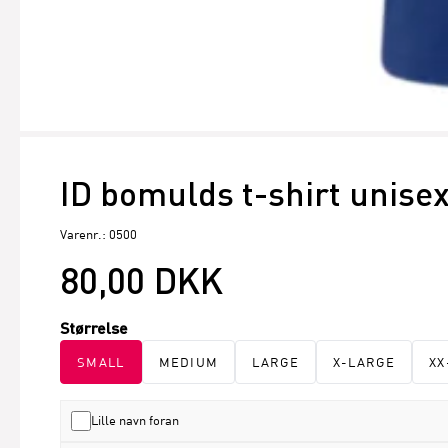
ID bomulds t-shirt unise
Varenr.: 0500
80,00 DKK
Størrelse
SMALL
MEDIUM
LARGE
X-LARGE
XX
Lille navn foran