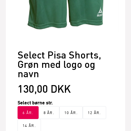
Select Pisa Shorts,
Grøn med logo og
navn
130,00 DKK
Select børne str.
6 ÅR.
8 ÅR.
10 ÅR.
12 ÅR.
14 ÅR.