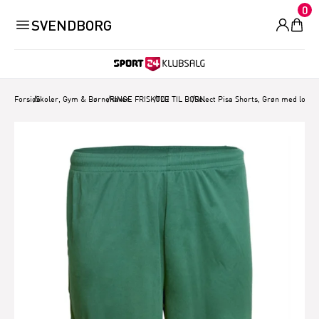
0
SVENDBORG
Forside
/
Skoler, Gym & Børnehaver.
/
RINGE FRISKOLE
/
TØJ TIL BØRN
/
Select Pisa Shorts, Grøn med logo 