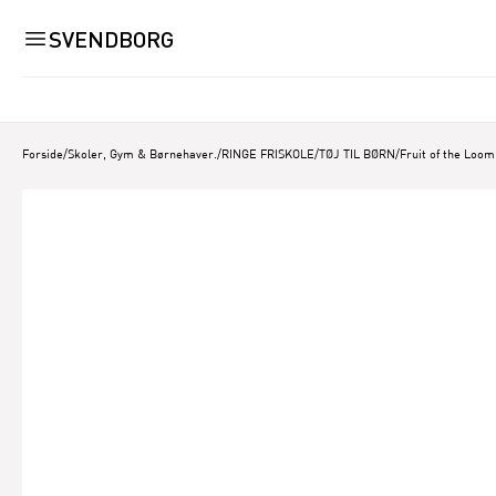
SVENDBORG
Forside
/
Skoler, Gym & Børnehaver.
/
RINGE FRISKOLE
/
TØJ TIL BØRN
/
Fruit of the Loo