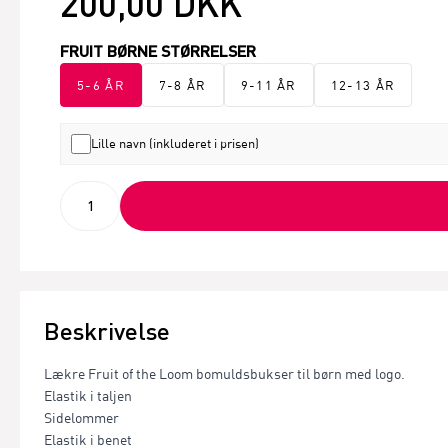
200,00 DKK
FRUIT BØRNE STØRRELSER
5-6 ÅR
7-8 ÅR
9-11 ÅR
12-13 ÅR
Lille navn (inkluderet i prisen)
Beskrivelse
Lækre Fruit of the Loom bomuldsbukser til børn med logo.
Elastik i taljen
Sidelommer
Elastik i benet