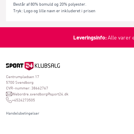
Består af 80% bomuld og 20% polyester.
Tryk: Logo og lille navn er inkluderet i prisen
Leveringsinfo:
Alle varer 
Centrumpladsen 17
5700 Svendborg
CVR-nummer: 38662767
Webordre.svendborg@sport24.dk
+4524273505
Handelsbetingelser