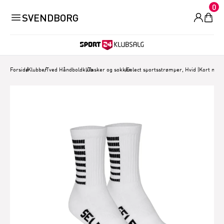
0
SVENDBORG
Forside
/
Klubber
/
Tved Håndboldklub
/
Tasker og sokker
/
Select sportsstrømper, Hvid (Kort mode