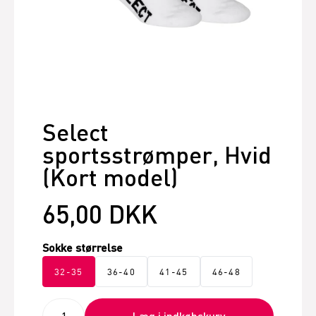
Select
sportsstrømper, Hvid
(Kort model)
65,00 DKK
Sokke størrelse
32-35
36-40
41-45
46-48
Læg i indkøbskurv