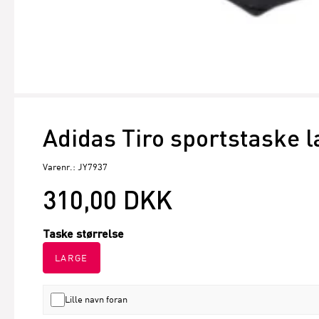
Adidas Tiro sportstaske l
Varenr.: JY7937
310,00 DKK
Taske størrelse
LARGE
Lille navn foran