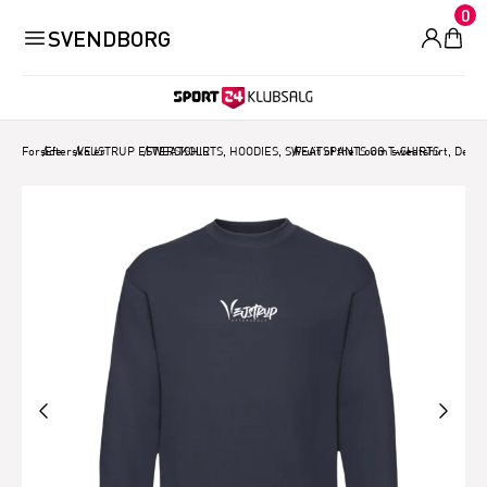
0
SVENDBORG
Forside
/
Efterskoler
/
VEJSTRUP EFTERSKOLE
/
SWEATSHIRTS, HOODIES, SWEATSPANTS OG T-SHIRTS
/
Fruit of the Loom sweatshirt, Deep 