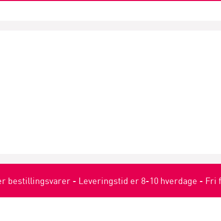
er bestillingsvarer - Leveringstid er 8-10 hverdage - Fri 