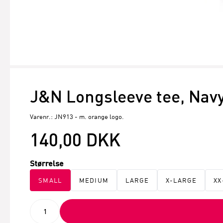
J&N Longsleeve tee, Nav
Varenr.: JN913 - m. orange logo.
140,00 DKK
Størrelse
SMALL
MEDIUM
LARGE
X-LARGE
XX