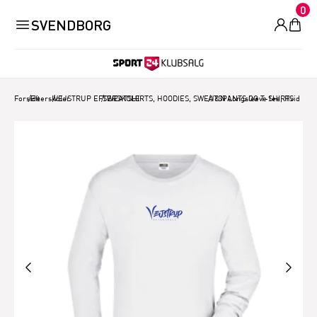
0
SVENDBORG
Forside
/
Efterskoler
/
VEJSTRUP EFTERSKOLE
/
SWEATSHIRTS, HOODIES, SWEATSPANTS OG T-SHIRTS
/
J&N Longsleeve tee, Hvid med 