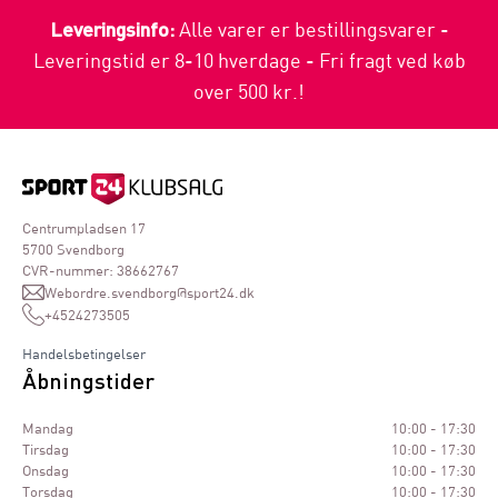
Leveringsinfo:
Alle varer er bestillingsvarer -
Leveringstid er 8-10 hverdage - Fri fragt ved køb
over 500 kr.!
Centrumpladsen 17
5700 Svendborg
CVR-nummer: 38662767
Webordre.svendborg@sport24.dk
+4524273505
Handelsbetingelser
Åbningstider
Mandag
10:00 - 17:30
Tirsdag
10:00 - 17:30
Onsdag
10:00 - 17:30
Torsdag
10:00 - 17:30