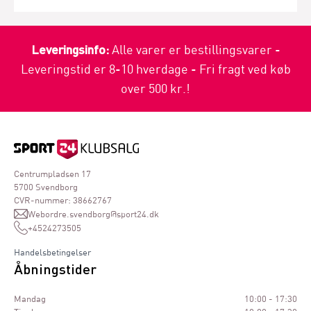
Leveringsinfo:
Alle varer er bestillingsvarer -
Leveringstid er 8-10 hverdage - Fri fragt ved køb
over 500 kr.!
Centrumpladsen 17
5700 Svendborg
CVR-nummer: 38662767
Webordre.svendborg@sport24.dk
+4524273505
Handelsbetingelser
Åbningstider
Mandag
10:00 - 17:30