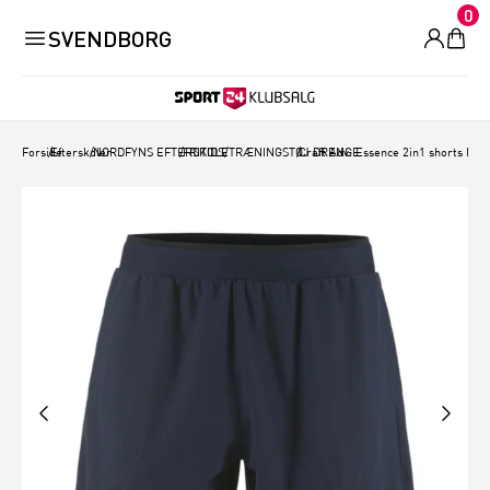
0
SVENDBORG
Forside
/
Efterskoler
/
NORDFYNS EFTERSKOLE
/
FRITIDS/TRÆNINGSTØJ DRENGE
/
Craft Adv. Essence 2in1 shorts M, 